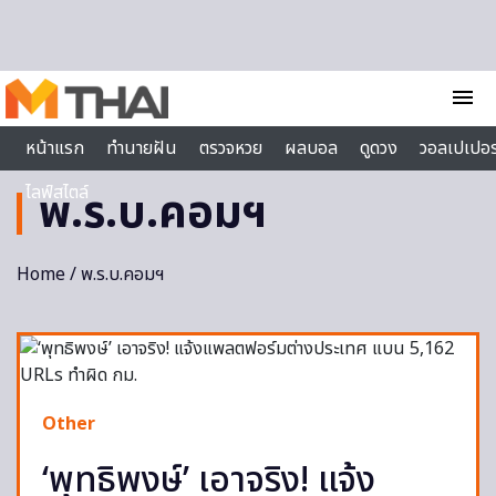
Skip to content
menu
หน้าแรก
ทำนายฝัน
ตรวจหวย
ผลบอล
ดูดวง
วอลเปเปอร
ไลฟ์สไตล์
พ.ร.บ.คอมฯ
Home
/ พ.ร.บ.คอมฯ
Other
‘พุทธิพงษ์’ เอาจริง! แจ้ง