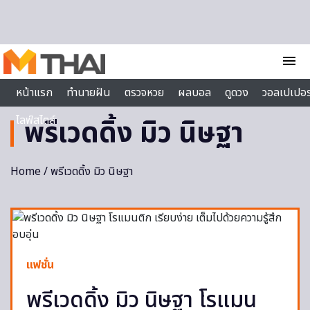
Skip to content
menu
หน้าแรก
ทำนายฝัน
ตรวจหวย
ผลบอล
ดูดวง
วอลเปเปอร
ไลฟ์สไตล์
พรีเวดดิ้ง มิว นิษฐา
Home
/ พรีเวดดิ้ง มิว นิษฐา
แฟชั่น
พรีเวดดิ้ง มิว นิษฐา โรแมน