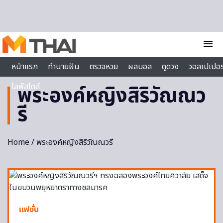
Skip to content
menu
หน้าแรก
ทำนายฝัน
ตรวจหวย
ผลบอล
ดูดวง
วอลเปเปอร
ไลฟ์สไตล์
พระองค์หญิงสิริวัณณว
รี
Home
/ พระองค์หญิงสิริวัณณวรี
แฟชั่น