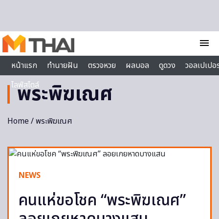
Skip to content
menu
หน้าแรก
ทำนายฝัน
ตรวจหวย
ผลบอล
ดูดวง
วอลเปเปอร
ไลฟ์สไตล์
พระพิฆเณศ
Home
/ พระพิฆเณศ
NEWS
คนแห่ขอโชค “พระพิฆเณศ”