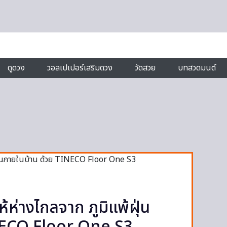
ดูดวง
วอลเปเปอร์เสริมดวง
วัดสวย
บทสวดมนต์
ห้ห่างไกลจาก ภูมิแพ้ฝุ่น