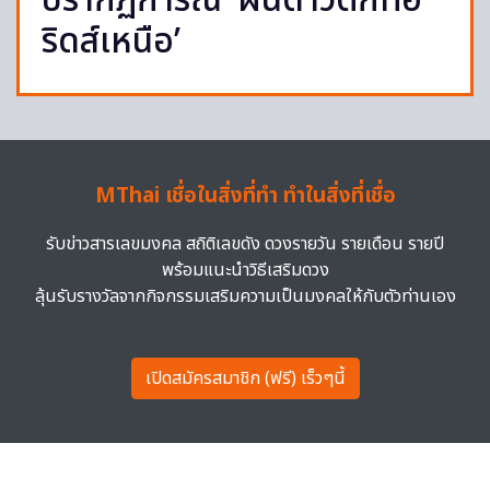
ปรากฏการณ์ ‘ฝนดาวตกทอ
ริดส์เหนือ’
MThai เชื่อในสิ่งที่ทำ ทำในสิ่งที่เชื่อ
รับข่าวสารเลขมงคล สถิติเลขดัง ดวงรายวัน รายเดือน รายปี
พร้อมแนะนำวิธีเสริมดวง
ลุ้นรับรางวัลจากกิจกรรมเสริมความเป็นมงคลให้กับตัวท่านเอง
เปิดสมัครสมาชิก (ฟรี) เร็วๆนี้