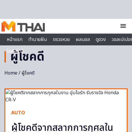
Skip to content
menu
หน้าแรก
ทำนายฝัน
ตรวจหวย
ผลบอล
ดูดวง
วอลเปเปอร
ไลฟ์สไตล์
ผู้โชคดี
Home
/ ผู้โชคดี
AUTO
ผู้โชคดีจากสลากการกุศลใน