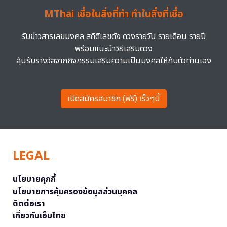
MThai เชื่อในสิ่งที่ทำ ทำในสิ่งที่เชื่อ
รับข่าวสารเลขมงคล สถิติเลขดัง ดวงรายวัน รายเดือน รายปี
พร้อมแนะนำวิธีเสริมดวง
ลุ้นรับรางวัลจากกิจกรรมเสริมความเป็นมงคลให้กับตัวท่านเอง
เปิดสมัครสมาชิก (ฟรี) เร็วๆนี้
LEGAL
นโยบายคุกกี้
นโยบายการคุ้มครองข้อมูลส่วนบุคคล
ติดต่อเรา
เกี่ยวกับเอ็มไทย