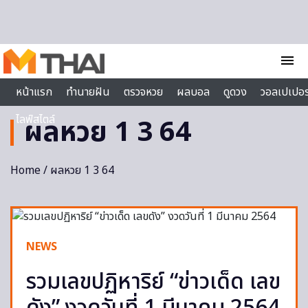
Skip to content
menu
หน้าแรก
ทำนายฝัน
ตรวจหวย
ผลบอล
ดูดวง
วอลเปเปอร
ไลฟ์สไตล์
ผลหวย 1 3 64
Home
/ ผลหวย 1 3 64
NEWS
รวมเลขปฏิหาริย์ “ข่าวเด็ด เลข