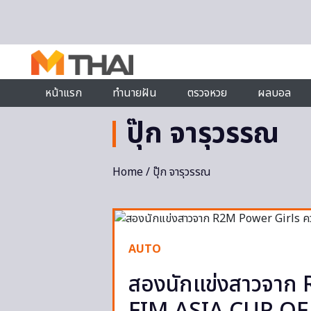
Skip to content
หน้าแรก
ทำนายฝัน
ตรวจหวย
ผลบอล
ปุ๊ก จารุวรรณ
Home
/ ปุ๊ก จารุวรรณ
AUTO
สองนักแข่งสาวจาก R