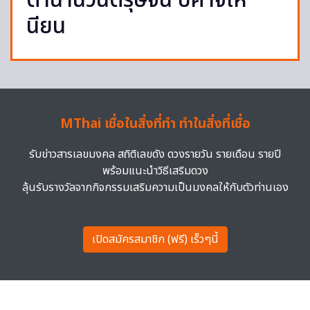
ตำนานวันตรุษจีน ปีศาจเห
นียน
MThai เชื่อในสิ่งที่ทำ ทำในสิ่งที่เชื่อ
รับข่าวสารเลขมงคล สถิติเลขดัง ดวงรายวัน รายเดือน รายปี
พร้อมแนะนำวิธีเสริมดวง
ลุ้นรับรางวัลจากกิจกรรมเสริมความเป็นมงคลให้กับตัวท่านเอง
เปิดสมัครสมาชิก (ฟรี) เร็วๆนี้