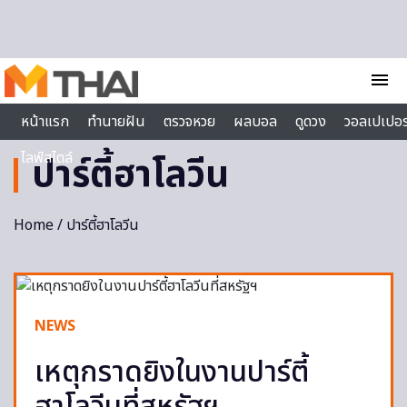
Skip to content
menu
หน้าแรก
ทำนายฝัน
ตรวจหวย
ผลบอล
ดูดวง
วอลเปเปอร
ไลฟ์สไตล์
ปาร์ตี้ฮาโลวีน
Home
/ ปาร์ตี้ฮาโลวีน
NEWS
เหตุกราดยิงในงานปาร์ตี้