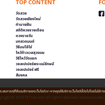
TOP CONTENT
F
วัดสวย
วัดสวยเชียงใหม่
ทำนายฝัน
สถิติหวยรายเดือน
ดวงรายวัน
บทสวดมนต์
วิธีบนไอ้ไข่
ไหว้ท้าวเวสสุวรรณ
วิธีไหว้วัดแขก
วอลเปเปอร์พระแม่ลักษมี
วอลเปเปอร์ ฟรี
สีมงคล
ประสบการณ์ที่ดีบนบริการของเว็บไซต์เรา หากคุณใช้บริการเว็บไซต์นี้ต่อไปโดยไม่มีการ
right © 2016 MThai.com All rights reserved. หมายเลขทะเบียนก