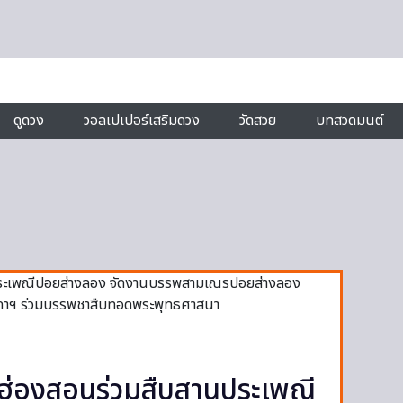
ดูดวง
วอลเปเปอร์เสริมดวง
วัดสวย
บทสวดมนต์
ม่ฮ่องสอนร่วมสืบสานประเพณี