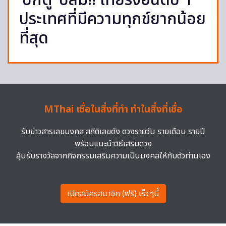
‘บิ๊กตู่’ ปลื้ม!! ไทยรั้งอันดับ 1
ประเทศที่มีความทุกข์ยากน้อย
ที่สุด
MThai เชื่อในสิ่งที่ทำ ทำในสิ่งที่เชื่อ
รับข่าวสารเลขมงคล สถิติเลขดัง ดวงรายวัน รายเดือน รายปี
พร้อมแนะนำวิธีเสริมดวง
ลุ้นรับรางวัลจากกิจกรรมเสริมความเป็นมงคลให้กับตัวท่านเอง
เปิดสมัครสมาชิก (ฟรี) เร็วๆนี้