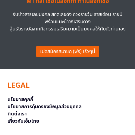
MThai เชื่อในสิ่งที่ทำ ทำในสิ่งที่เชื่อ
รับข่าวสารเลขมงคล สถิติเลขดัง ดวงรายวัน รายเดือน รายปี
พร้อมแนะนำวิธีเสริมดวง
ลุ้นรับรางวัลจากกิจกรรมเสริมความเป็นมงคลให้กับตัวท่านเอง
เปิดสมัครสมาชิก (ฟรี) เร็วๆนี้
LEGAL
นโยบายคุกกี้
นโยบายการคุ้มครองข้อมูลส่วนบุคคล
ติดต่อเรา
เกี่ยวกับเอ็มไทย