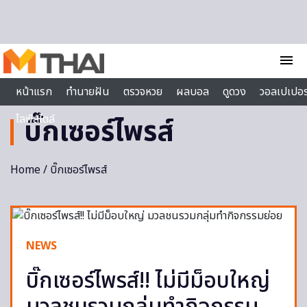
Skip to content
menu
หน้าแรก
ทำนายฝัน
ตรวจหวย
ผลบอล
ดูดวง
วอลเปเปอร
ไลฟ์สไตล์
บิ๊กเซอร์ไพรส์
Home
/ บิ๊กเซอร์ไพรส์
NEWS
บิ๊กเซอร์ไพรส์!! ไม่มีม็อบใหญ่