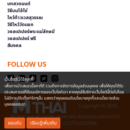
บทสวดมนต์
วิธีบนไอ้ไข่
ไหว้ท้าวเวสสุวรรณ
วิธีไหว้วัดแขก
วอลเปเปอร์พระแม่ลักษมี
วอลเปเปอร์ ฟรี
สีมงคล
FOLLOW US
เว็บไซต์นี้ใช้คุกกี้
เพื่อการนำเสนอเนื้อหาที่ดี รวมถึงการจัดการข้อมูลส่วนบุคคล เพื่อให้คุณได้รับ
ประสบการณ์ที่ดีบนบริการของเว็บไซต์เรา หากคุณใช้บริการเว็บไซต์นี้ต่อไปโดย
ไม่มีการปรับตั้งค่าใดๆนั้น แสดงว่าคุณยอมรับนโยบายคุกกี้และนโยบายส่วน
บุคคลของเรา
Copyright © 2016
MThai.com All rights reserved. หมายเลขทะเบียนการค้า
ยอมรับ
เรียนรู้เพิ่มเติม
อิเล็กทรอนิกส์ : 0127114707040