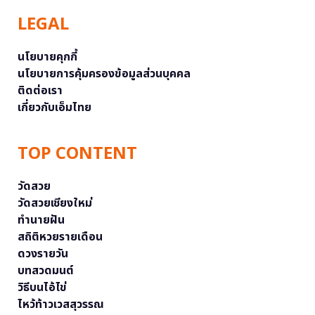
LEGAL
นโยบายคุกกี้
นโยบายการคุ้มครองข้อมูลส่วนบุคคล
ติดต่อเรา
เกี่ยวกับเอ็มไทย
TOP CONTENT
วัดสวย
วัดสวยเชียงใหม่
ทำนายฝัน
สถิติหวยรายเดือน
ดวงรายวัน
บทสวดมนต์
วิธีบนไอ้ไข่
ไหว้ท้าวเวสสุวรรณ