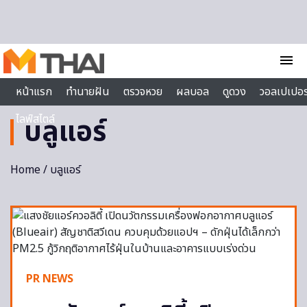
Skip to content
menu
หน้าแรก
ทำนายฝัน
ตรวจหวย
ผลบอล
ดูดวง
วอลเปเปอร
ไลฟ์สไตล์
บลูแอร์
Home
/ บลูแอร์
PR NEWS