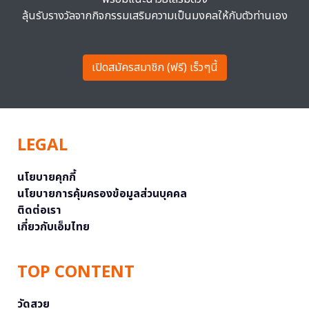
ลุ้นรับรางวัลจากกิจกรรมเสริมความเป็นมงคลให้กับตัวท่านเอง
เปิดสมัครสมาชิก (ฟรี) เร็วๆนี้
LEGAL
นโยบายคุกกี้
นโยบายการคุ้มครองข้อมูลส่วนบุคคล
ติดต่อเรา
เกี่ยวกับเอ็มไทย
TOP CONTENT
วัดสวย