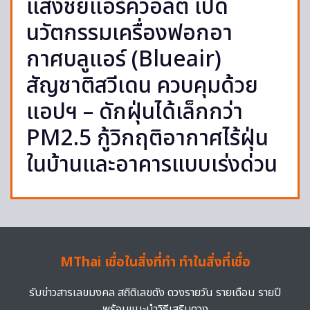
แสงชัยแอร์ควอลิตี้ เปิด
นวัตกรรมเครื่องฟอกอา
กาศบลูแอร์ (Blueair)
สัญชาติสวีเดน ควบคุมด้วย
แอปฯ – ดักฝุ่นได้เล็กกว่า
PM2.5 กู้วิกฤติอากาศไร้ฝุ่น
ในบ้านและอาคารแบบเร่งด่วน
MThai เชื่อในสิ่งที่ทำ ทำในสิ่งที่เชื่อ
รับข่าวสารเลขมงคล สถิติเลขดัง ดวงรายวัน รายเดือน รายปี
พร้อมแนะนำวิธีเสริมดวง