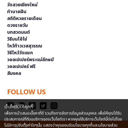
วัดสวยเชียงใหม่
ทำนายฝัน
สถิติหวยรายเดือน
ดวงรายวัน
บทสวดมนต์
วิธีบนไอ้ไข่
ไหว้ท้าวเวสสุวรรณ
วิธีไหว้วัดแขก
วอลเปเปอร์พระแม่ลักษมี
วอลเปเปอร์ ฟรี
สีมงคล
FOLLOW US
เว็บไซต์นี้ใช้คุกกี้
เพื่อการนำเสนอเนื้อหาที่ดี รวมถึงการจัดการข้อมูลส่วนบุคคล เพื่อให้คุณได้รับ
ประสบการณ์ที่ดีบนบริการของเว็บไซต์เรา หากคุณใช้บริการเว็บไซต์นี้ต่อไปโดย
ไม่มีการปรับตั้งค่าใดๆนั้น แสดงว่าคุณยอมรับนโยบายคุกกี้และนโยบายส่วน