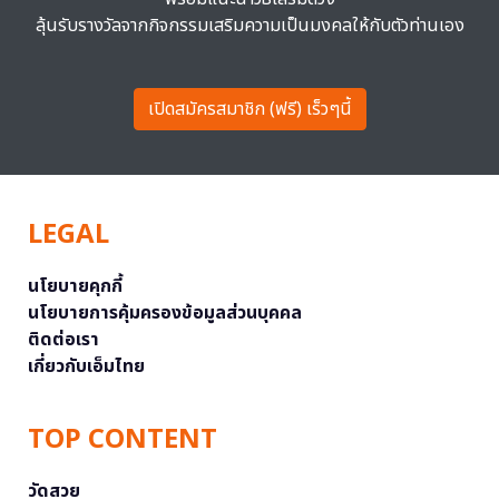
ลุ้นรับรางวัลจากกิจกรรมเสริมความเป็นมงคลให้กับตัวท่านเอง
เปิดสมัครสมาชิก (ฟรี) เร็วๆนี้
LEGAL
นโยบายคุกกี้
นโยบายการคุ้มครองข้อมูลส่วนบุคคล
ติดต่อเรา
เกี่ยวกับเอ็มไทย
TOP CONTENT
วัดสวย