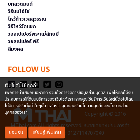
บทสวดมนต์
วิธีบนไอ้ไข่
ไหว้ท้าวเวสสุวรรณ
วิธีไหว้วัดแขก
วอลเปเปอร์พระแม่ลักษมี
วอลเปเปอร์ ฟรี
สีมงคล
FOLLOW US
เว็บไซต์นี้ใช้คุกกี้
เพื่อการนำเสนอเนื้อหาที่ดี รวมถึงการจัดการข้อมูลส่วนบุคคล เพื่อให้คุณได้รับ
ประสบการณ์ที่ดีบนบริการของเว็บไซต์เรา หากคุณใช้บริการเว็บไซต์นี้ต่อไปโดย
ไม่มีการปรับตั้งค่าใดๆนั้น แสดงว่าคุณยอมรับนโยบายคุกกี้และนโยบายส่วน
บุคคลของเรา
Copyright © 2016
MThai.com All rights reserved. หมายเลขทะเบียนการค้า
ยอมรับ
เรียนรู้เพิ่มเติม
อิเล็กทรอนิกส์ : 0127114707040