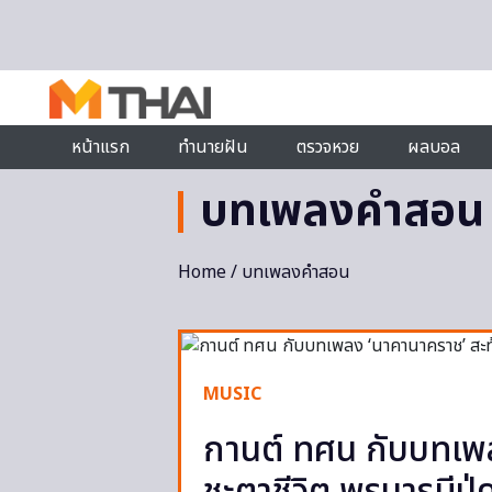
Skip to content
หน้าแรก
ทำนายฝัน
ตรวจหวย
ผลบอล
บทเพลงคำสอน
Home
/ บทเพลงคำสอน
MUSIC
กานต์ ทศน กับบทเพ