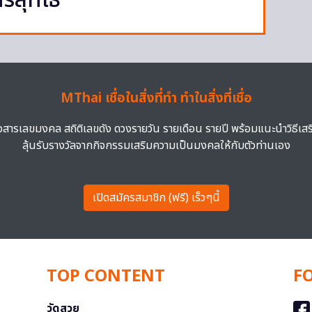
รีสุทโธ
MThai เชื่อในสิ่งที่ทำ ทำในสิ่งที่เชื่อ
าวสารเลขมงคล สถิติเลขดัง ดวงรายวัน รายเดือน รายปี พร้อมแนะนำวิธีเส
ลุ้นรับรางวัลจากกิจกรรมเสริมความเป็นมงคลให้กับตัวท่านเอง
เปิดสมัครสมาชิก (ฟรี) เร็วๆนี้
TOP CONTENT
F
วัดสวย