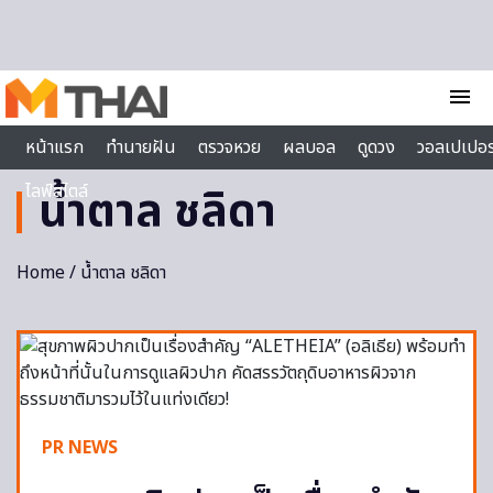
Skip to content
menu
หน้าแรก
ทำนายฝัน
ตรวจหวย
ผลบอล
ดูดวง
วอลเปเปอร
ไลฟ์สไตล์
น้ำตาล ชลิดา
Home
/ น้ำตาล ชลิดา
PR NEWS