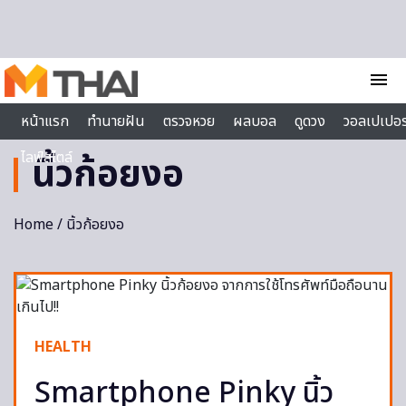
Skip to content
menu
หน้าแรก
ทำนายฝัน
ตรวจหวย
ผลบอล
ดูดวง
วอลเปเปอร
ไลฟ์สไตล์
นิ้วก้อยงอ
Home
/ นิ้วก้อยงอ
HEALTH
Smartphone Pinky นิ้ว