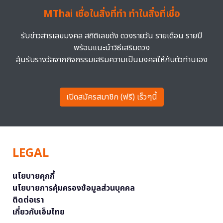
MThai เชื่อในสิ่งที่ทำ ทำในสิ่งที่เชื่อ
รับข่าวสารเลขมงคล สถิติเลขดัง ดวงรายวัน รายเดือน รายปี
พร้อมแนะนำวิธีเสริมดวง
ลุ้นรับรางวัลจากกิจกรรมเสริมความเป็นมงคลให้กับตัวท่านเอง
เปิดสมัครสมาชิก (ฟรี) เร็วๆนี้
LEGAL
นโยบายคุกกี้
นโยบายการคุ้มครองข้อมูลส่วนบุคคล
ติดต่อเรา
เกี่ยวกับเอ็มไทย