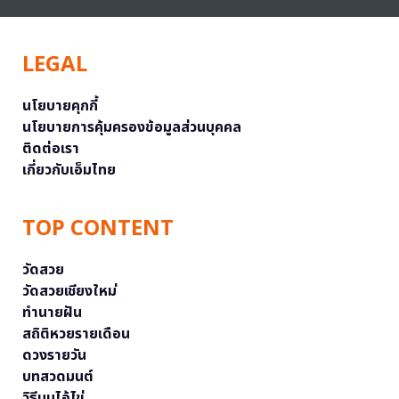
LEGAL
นโยบายคุกกี้
นโยบายการคุ้มครองข้อมูลส่วนบุคคล
ติดต่อเรา
เกี่ยวกับเอ็มไทย
TOP CONTENT
วัดสวย
วัดสวยเชียงใหม่
ทำนายฝัน
สถิติหวยรายเดือน
ดวงรายวัน
บทสวดมนต์
วิธีบนไอ้ไข่