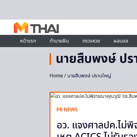
Skip to content
หน้าแรก
ทำนายฝัน
ตรวจหวย
ผลบอล
นายสืบพงษ์ ปร
Home
/ นายสืบพงษ์ ปราบใหญ่
PR NEWS
อว. แจงศาลปค.ไม่พิจ