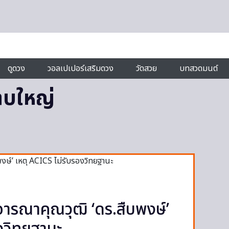
ดูดวง
วอลเปเปอร์เสริมดวง
วัดสวย
บทสวดมนต์
าบใหญ่
ารณาคุณวุฒิ ‘ดร.สืบพงษ์’