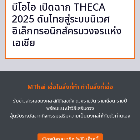
บีโอไอ เปิดฉาก THECA
2025 ดันไทยสู่ระบบนิเวศ
อิเล็กทรอนิกส์ครบวงจรแห่ง
เอเชีย
MThai เชื่อในสิ่งที่ทำ ทำในสิ่งที่เชื่อ
รับข่าวสารเลขมงคล สถิติเลขดัง ดวงรายวัน รายเดือน รายปี
พร้อมแนะนำวิธีเสริมดวง
ลุ้นรับรางวัลจากกิจกรรมเสริมความเป็นมงคลให้กับตัวท่านเอง
เปิดสมัครสมาชิก (ฟรี) เร็วๆนี้