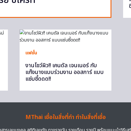
ีย ซีเคร็ท
ซ
แฟชั่น
งานโชว์ผิว!! เคนดัล เจนเนอร์ กับ
ท
แก๊งนางแบบร่วมงาน ออสการ์ แบบ
แซ่บซี้ดดด!!
MThai เชื่อในสิ่งที่ทำ ทำในสิ่งที่เชื่อ
าวสารเลขมงคล สถิติเลขดัง ดวงรายวัน รายเดือน รายปี พร้อมแนะนำวิธีเส