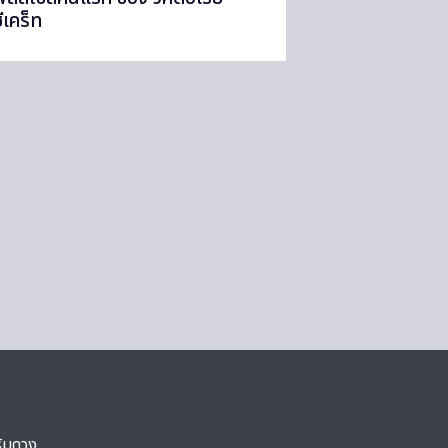
ีเคร็ท
ริมดวง