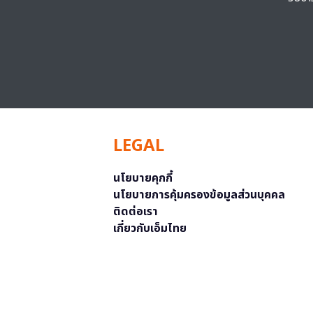
LEGAL
นโยบายคุกกี้
นโยบายการคุ้มครองข้อมูลส่วนบุคคล
ติดต่อเรา
เกี่ยวกับเอ็มไทย