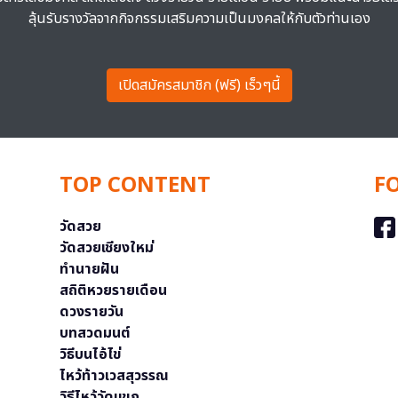
ลุ้นรับรางวัลจากกิจกรรมเสริมความเป็นมงคลให้กับตัวท่านเอง
เปิดสมัครสมาชิก (ฟรี) เร็วๆนี้
TOP CONTENT
F
วัดสวย
วัดสวยเชียงใหม่
ทำนายฝัน
สถิติหวยรายเดือน
ดวงรายวัน
บทสวดมนต์
วิธีบนไอ้ไข่
ไหว้ท้าวเวสสุวรรณ
วิธีไหว้วัดแขก