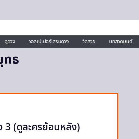
ดูดวง
วอลเปเปอร์เสริมดวง
วัดสวย
บทสวดมนต์
ยุทธ
ง 3 (ดูละครย้อนหลัง)