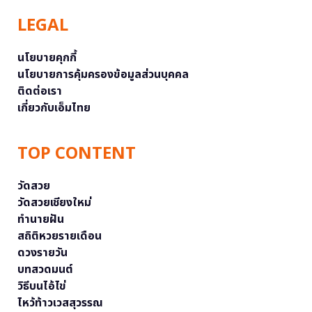
LEGAL
นโยบายคุกกี้
นโยบายการคุ้มครองข้อมูลส่วนบุคคล
ติดต่อเรา
เกี่ยวกับเอ็มไทย
TOP CONTENT
วัดสวย
วัดสวยเชียงใหม่
ทำนายฝัน
สถิติหวยรายเดือน
ดวงรายวัน
บทสวดมนต์
วิธีบนไอ้ไข่
ไหว้ท้าวเวสสุวรรณ