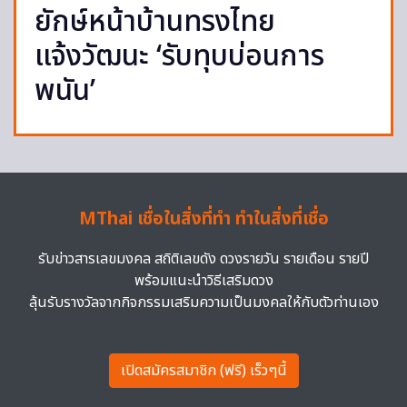
ยักษ์หน้าบ้านทรงไทย
แจ้งวัฒนะ ‘รับทุบบ่อนการ
พนัน’
MThai เชื่อในสิ่งที่ทำ ทำในสิ่งที่เชื่อ
รับข่าวสารเลขมงคล สถิติเลขดัง ดวงรายวัน รายเดือน รายปี
พร้อมแนะนำวิธีเสริมดวง
ลุ้นรับรางวัลจากกิจกรรมเสริมความเป็นมงคลให้กับตัวท่านเอง
เปิดสมัครสมาชิก (ฟรี) เร็วๆนี้