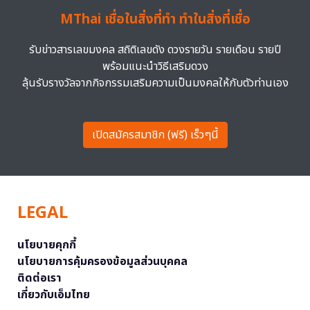
MThai เชื่อในสิ่งที่ทำ ทำในสิ่งที่เชื่อ
รับข่าวสารเลขมงคล สถิติเลขดัง ดวงรายวัน รายเดือน รายปี
พร้อมแนะนำวิธีเสริมดวง
ลุ้นรับรางวัลจากกิจกรรมเสริมความเป็นมงคลให้กับตัวท่านเอง
เปิดสมัครสมาชิก (ฟรี) เร็วๆนี้
LEGAL
นโยบายคุกกี้
นโยบายการคุ้มครองข้อมูลส่วนบุคคล
ติดต่อเรา
เกี่ยวกับเอ็มไทย