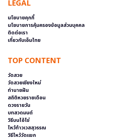
LEGAL
นโยบายคุกกี้
นโยบายการคุ้มครองข้อมูลส่วนบุคคล
ติดต่อเรา
เกี่ยวกับเอ็มไทย
TOP CONTENT
วัดสวย
วัดสวยเชียงใหม่
ทำนายฝัน
สถิติหวยรายเดือน
ดวงรายวัน
บทสวดมนต์
วิธีบนไอ้ไข่
ไหว้ท้าวเวสสุวรรณ
วิธีไหว้วัดแขก