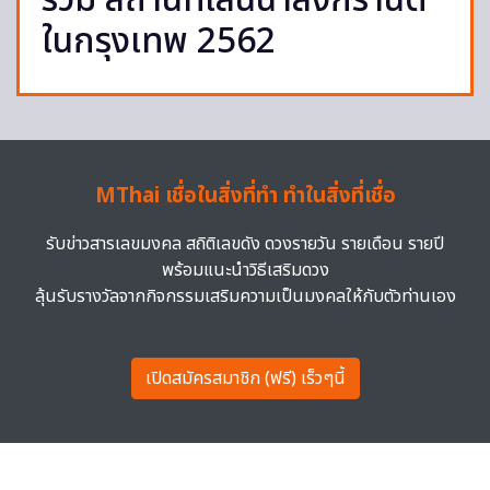
รวม สถานที่เล่นน้ำสงกรานต์
ในกรุงเทพ 2562
MThai เชื่อในสิ่งที่ทำ ทำในสิ่งที่เชื่อ
รับข่าวสารเลขมงคล สถิติเลขดัง ดวงรายวัน รายเดือน รายปี
พร้อมแนะนำวิธีเสริมดวง
ลุ้นรับรางวัลจากกิจกรรมเสริมความเป็นมงคลให้กับตัวท่านเอง
เปิดสมัครสมาชิก (ฟรี) เร็วๆนี้