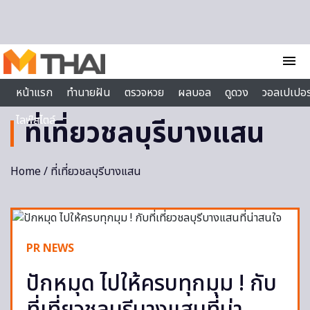
Skip to content
menu
หน้าแรก
ทำนายฝัน
ตรวจหวย
ผลบอล
ดูดวง
วอลเปเปอร
ไลฟ์สไตล์
ที่เที่ยวชลบุรีบางแสน
Home
/ ที่เที่ยวชลบุรีบางแสน
PR NEWS
ปักหมุด ไปให้ครบทุกมุม ! กับ