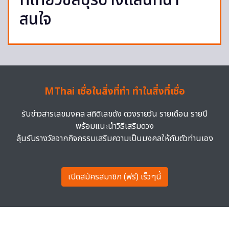
ที่เที่ยวชลบุรีบางแสนที่น่า
สนใจ
MThai เชื่อในสิ่งที่ทำ ทำในสิ่งที่เชื่อ
รับข่าวสารเลขมงคล สถิติเลขดัง ดวงรายวัน รายเดือน รายปี
พร้อมแนะนำวิธีเสริมดวง
ลุ้นรับรางวัลจากกิจกรรมเสริมความเป็นมงคลให้กับตัวท่านเอง
เปิดสมัครสมาชิก (ฟรี) เร็วๆนี้