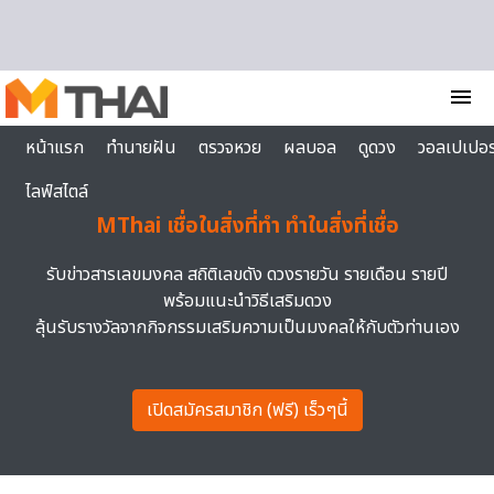
Skip to content
menu
หน้าแรก
ทำนายฝัน
ตรวจหวย
ผลบอล
ดูดวง
วอลเปเปอร
ไลฟ์สไตล์
MThai เชื่อในสิ่งที่ทำ ทำในสิ่งที่เชื่อ
รับข่าวสารเลขมงคล สถิติเลขดัง ดวงรายวัน รายเดือน รายปี
พร้อมแนะนำวิธีเสริมดวง
ลุ้นรับรางวัลจากกิจกรรมเสริมความเป็นมงคลให้กับตัวท่านเอง
เปิดสมัครสมาชิก (ฟรี) เร็วๆนี้