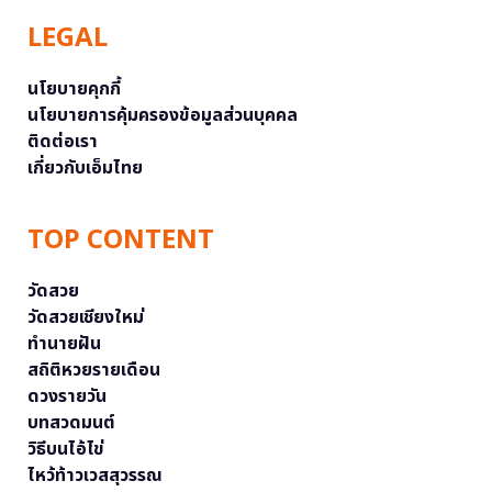
LEGAL
นโยบายคุกกี้
นโยบายการคุ้มครองข้อมูลส่วนบุคคล
ติดต่อเรา
เกี่ยวกับเอ็มไทย
TOP CONTENT
วัดสวย
วัดสวยเชียงใหม่
ทำนายฝัน
สถิติหวยรายเดือน
ดวงรายวัน
บทสวดมนต์
วิธีบนไอ้ไข่
ไหว้ท้าวเวสสุวรรณ