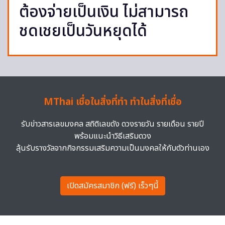
ต้องจ่ายเป็นเงิน ไม่สามารถ
ชดเชยเป็นวันหยุดได้
MThai เชื่อในสิ่งที่ทำ ทำในสิ่งที่เชื่อ
รับข่าวสารเลขมงคล สถิติเลขดัง ดวงรายวัน รายเดือน รายปี
พร้อมแนะนำวิธีเสริมดวง
ลุ้นรับรางวัลจากกิจกรรมเสริมความเป็นมงคลให้กับตัวท่านเอง
เปิดสมัครสมาชิก (ฟรี) เร็วๆนี้