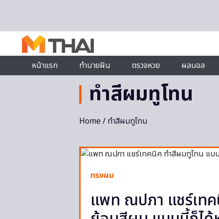
Skip to content
หน้าแรก
ทำนายฝัน
ตรวจหวย
ผลบอล
ทำสีผมทูโทน
Home
/ ทำสีผมทูโทน
ทรงผม
แพท ณปภา แชร์เทคน