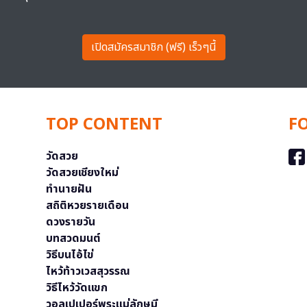
เปิดสมัครสมาชิก (ฟรี) เร็วๆนี้
TOP CONTENT
F
วัดสวย
วัดสวยเชียงใหม่
ทำนายฝัน
สถิติหวยรายเดือน
ดวงรายวัน
บทสวดมนต์
วิธีบนไอ้ไข่
ไหว้ท้าวเวสสุวรรณ
วิธีไหว้วัดแขก
วอลเปเปอร์พระแม่ลักษมี