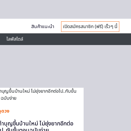
สินค้าแนะนำ
เปิดสมัครสมาชิก (ฟรี) เร็วๆ นี้
ไลฟ์สไตล์
ดูดวง
ทำบุญขึ้นบ้านใหม่ ไม่ยุ่งยากอีกต่อ
ไป..กับขั้นตอนฉบับง่าย