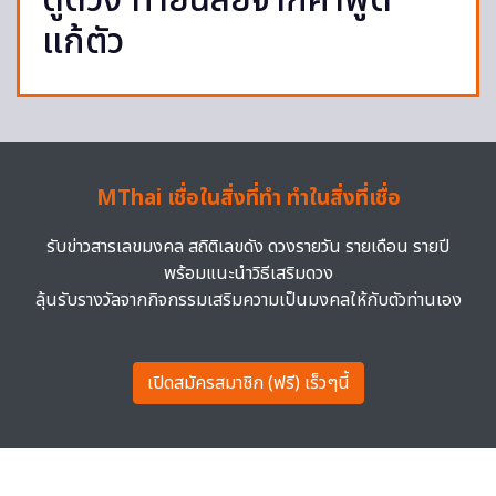
ดูดวง ทายนิสัยจากคำพูด
แก้ตัว
MThai เชื่อในสิ่งที่ทำ ทำในสิ่งที่เชื่อ
รับข่าวสารเลขมงคล สถิติเลขดัง ดวงรายวัน รายเดือน รายปี
พร้อมแนะนำวิธีเสริมดวง
ลุ้นรับรางวัลจากกิจกรรมเสริมความเป็นมงคลให้กับตัวท่านเอง
เปิดสมัครสมาชิก (ฟรี) เร็วๆนี้