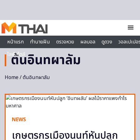
Skip to content
menu
หน้าแรก
ทำนายฝัน
ตรวจหวย
ผลบอล
ดูดวง
วอลเปเปอร
ไลฟ์สไตล์
ต้นอินทผาลัม
Home
/ ต้นอินทผาลัม
NEWS
เกษตรกรเมืองนนท์หันปลูก