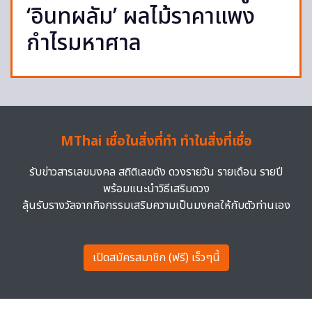
‘อินทผลัม’ ผลไม้ราคาแพง
กำไรมหาศาล
MThai เชื่อในสิ่งที่ทำ ทำในสิ่งที่เชื่อ
รับข่าวสารเลขมงคล สถิติเลขดัง ดวงรายวัน รายเดือน รายปี
พร้อมแนะนำวิธีเสริมดวง
ลุ้นรับรางวัลจากกิจกรรมเสริมความเป็นมงคลให้กับตัวท่านเอง
เปิดสมัครสมาชิก (ฟรี) เร็วๆนี้