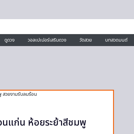
ดูดวง
วอลเปเปอร์เสริมดวง
วัดสวย
บทสวดมนต์
แก่น ห้อยระย้าสีชมพู