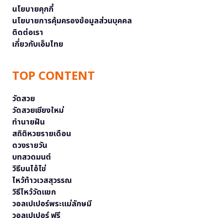
นโยบายคุกกี้
นโยบายการคุ้มครองข้อมูลส่วนบุคคล
ติดต่อเรา
เกี่ยวกับเอ็มไทย
TOP CONTENT
วัดสวย
วัดสวยเชียงใหม่
ทำนายฝัน
สถิติหวยรายเดือน
ดวงรายวัน
บทสวดมนต์
วิธีบนไอ้ไข่
ไหว้ท้าวเวสสุวรรณ
วิธีไหว้วัดแขก
วอลเปเปอร์พระแม่ลักษมี
วอลเปเปอร์ ฟรี