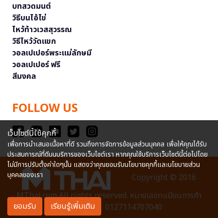
บทสวดมนต์
วิธีบนไอ้ไข่
ไหว้ท้าวเวสสุวรรณ
วิธีไหว้วัดแขก
วอลเปเปอร์พระแม่ลักษมี
วอลเปเปอร์ ฟรี
สีมงคล
FOLLOW US
เว็บไซต์นี้ใช้คุกกี้
เพื่อการนำเสนอเนื้อหาที่ดี รวมถึงการจัดการข้อมูลส่วนบุคคล เพื่อให้คุณได้รับ
ประสบการณ์ที่ดีบนบริการของเว็บไซต์เรา หากคุณใช้บริการเว็บไซต์นี้ต่อไปโดย
ไม่มีการปรับตั้งค่าใดๆนั้น แสดงว่าคุณยอมรับนโยบายคุกกี้และนโยบายส่วน
บุคคลของเรา
Copyright © 2016
MThai.com All rights reserved. หมายเลขทะเบียนการค้า
ยอมรับ
เรียนรู้เพิ่มเติม
อิเล็กทรอนิกส์ : 0127114707040