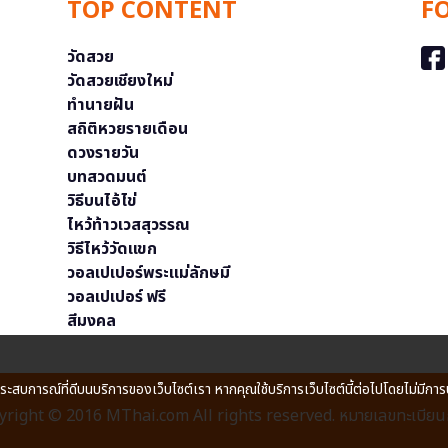
TOP CONTENT
F
วัดสวย
วัดสวยเชียงใหม่
ทำนายฝัน
สถิติหวยรายเดือน
ดวงรายวัน
บทสวดมนต์
วิธีบนไอ้ไข่
ไหว้ท้าวเวสสุวรรณ
วิธีไหว้วัดแขก
วอลเปเปอร์พระแม่ลักษมี
วอลเปเปอร์ ฟรี
สีมงคล
ประสบการณ์ที่ดีบนบริการของเว็บไซต์เรา หากคุณใช้บริการเว็บไซต์นี้ต่อไปโดยไม่มีการ
right © 2016 MThai.com All rights reserved. หมายเลขทะเบียนก