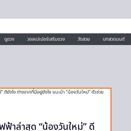
ดูดวง
วอลเปเปอร์เสริมดวง
วัดสวย
บทสวดมนต์
่ไฟฟ้าล่าสุด “น้องวันใหม่” ดี