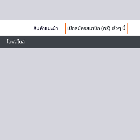
สินค้าแนะนำ
เปิดสมัครสมาชิก (ฟรี) เร็วๆ นี้
ไลฟ์สไตล์