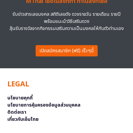
MThai เชื่อในสิ่งที่ทำ ทำในสิ่งที่เชื่อ
รับข่าวสารเลขมงคล สถิติเลขดัง ดวงรายวัน รายเดือน รายปี
พร้อมแนะนำวิธีเสริมดวง
ลุ้นรับรางวัลจากกิจกรรมเสริมความเป็นมงคลให้กับตัวท่านเอง
เปิดสมัครสมาชิก (ฟรี) เร็วๆนี้
LEGAL
นโยบายคุกกี้
นโยบายการคุ้มครองข้อมูลส่วนบุคคล
ติดต่อเรา
เกี่ยวกับเอ็มไทย