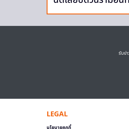
นัดเลียบด่วนรามอิน
รับข่
LEGAL
นโยบายคุกกี้