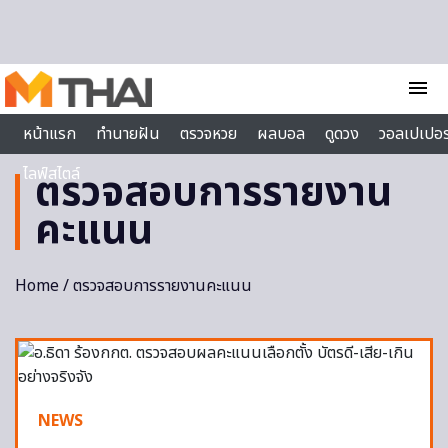
Skip to content
menu
หน้าแรก
ทำนายฝัน
ตรวจหวย
ผลบอล
ดูดวง
วอลเปเปอร
ไลฟ์สไตล์
ตรวจสอบการรายงาน
คะแนน
Home
/ ตรวจสอบการรายงานคะแนน
NEWS