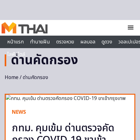
Skip to content
menu
หน้าแรก
ทำนายฝัน
ตรวจหวย
ผลบอล
ดูดวง
วอลเปเปอร
ไลฟ์สไตล์
ด่านคัดกรอง
Home
/ ด่านคัดกรอง
NEWS
กทม. คุมเข้ม ด่านตรวจคัด