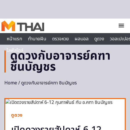
Skip to content
menu
หน้าแรก
ทำนายฝัน
ตรวจหวย
ผลบอล
ดูดวง
วอลเปเปอร
ไลฟ์สไตล์
ดูดวงกับอาจารย์คฑา
ชินบัญชร
Home
/ ดูดวงกับอาจารย์คฑา ชินบัญชร
ดูดวง