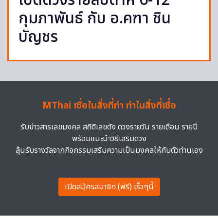
เปิดดวงรายสัปดาห์ 6-12
กุมภาพันธ์ กับ อ.คฑา ชิน
บัญชร
MThai เชื่อในสิ่งที่ทำ ทำในสิ่งที่เชื่อ
รับข่าวสารเลขมงคล สถิติเลขดัง ดวงรายวัน รายเดือน รายปี
พร้อมแนะนำวิธีเสริมดวง
ลุ้นรับรางวัลจากกิจกรรมเสริมความเป็นมงคลให้กับตัวท่านเอง
เปิดสมัครสมาชิก (ฟรี) เร็วๆนี้