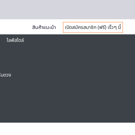
สินค้าแนะนำ
เปิดสมัครสมาชิก (ฟรี) เร็วๆ นี้
ไลฟ์สไตล์
ริมดวง