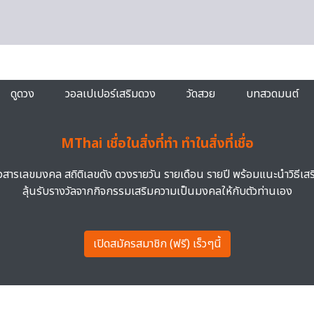
ดูดวง
วอลเปเปอร์เสริมดวง
วัดสวย
บทสวดมนต์
MThai เชื่อในสิ่งที่ทำ ทำในสิ่งที่เชื่อ
าวสารเลขมงคล สถิติเลขดัง ดวงรายวัน รายเดือน รายปี พร้อมแนะนำวิธีเส
ลุ้นรับรางวัลจากกิจกรรมเสริมความเป็นมงคลให้กับตัวท่านเอง
เปิดสมัครสมาชิก (ฟรี) เร็วๆนี้